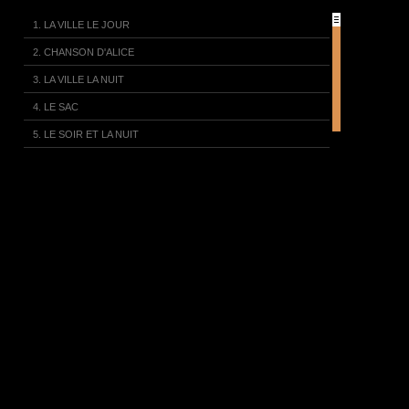
1. LA VILLE LE JOUR
2. CHANSON D'ALICE
3. LA VILLE LA NUIT
4. LE SAC
5. LE SOIR ET LA NUIT
6. PARTIE...
7. LE VILLAGE MALOYA
8. LE CAFÉ
9. L'ENVIE D'ENFANT
10. MANIFESTE
11. DERNIERS MOTS