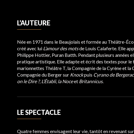
L’AUTEURE
Née en 1971 dans le Beaujolais et formée au Théâtre-Éco
créé avec lui
L’amour des mots
de Louis Calaferte. Elle ap
Philippe Hottier, Puran Batth. Pendant plusieurs années ell
pratique artistique. Elle adapte et écrit des textes pour le
marionnettes Théâtre T, la Compagnie de la Cyrène et la C
Compagnie du Berger sur
Knock
puis
Cyrano de Bergerac
on le Dire ?
,
L’Établi
,
la Noce
et
Britannicus
.
LE SPECTACLE
Quatre femmes envisagent leur vie, tantôt en revenant sur l