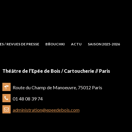
S / REVUES DE PRESSE
BЯOUCHKI
ACTU
SAISON 2025-2026
Théâtre de l’Epée de Bois / Cartoucherie // Paris
Route du Champ de Manoeuvre, 75012 Paris
01 48 08 39 74
administration@epeedebois.com