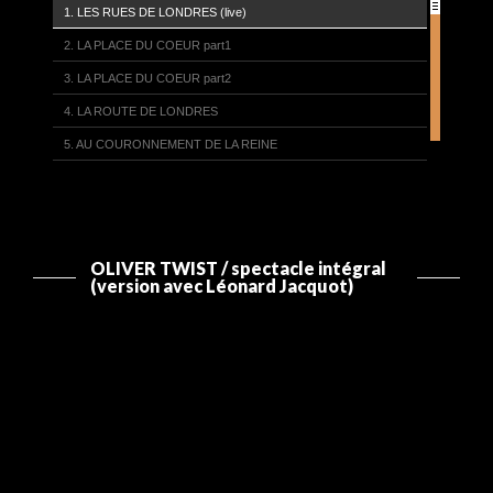
1. LES RUES DE LONDRES (live)
2. LA PLACE DU COEUR part1
3. LA PLACE DU COEUR part2
4. LA ROUTE DE LONDRES
5. AU COURONNEMENT DE LA REINE
6. TOP-CHOURRE
7. LA ROUTINE
8. BERCEUSE
OLIVER TWIST / spectacle intégral
9. SWAY
(version avec Léonard Jacquot)
10. JE RASE LES MURS
11. RENGAINE
12. LA VIE EST UN CERCLE VICIEUX
13. L'INDIGNATION