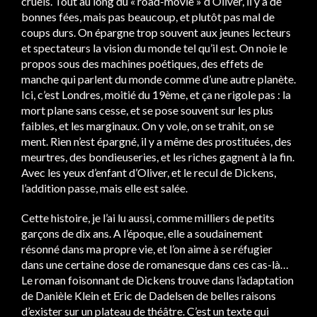
cruels. Tout au long du « road-movie » d’Oliver, il y a de
bonnes fées, mais pas beaucoup, et plutôt pas mal de
coups durs. On épargne trop souvent aux jeunes lecteurs
et spectateurs la vision du monde tel qu’il est. On noie le
propos sous des machines poétiques, des effets de
manche qui parlent du monde comme d’une autre planète.
Ici, c’est Londres, moitié du 19ème, et ça ne rigole pas : la
mort plane sans cesse, et se pose souvent sur les plus
faibles, et les marginaux. On y vole, on se trahit, on se
ment. Rien n’est épargné, il y a même des prostituées, des
meurtres, des bondieuseries, et les riches gagnent à la fin.
Avec les yeux d’enfant d’Oliver, et le recul de Dickens,
l’addition passe, mais elle est salée.
Cette histoire, je l’ai lu aussi, comme milliers de petits
garçons de dix ans. A l’époque, elle a soudainement
résonné dans ma propre vie, et l’on aime à se réfugier
dans une certaine dose de romanesque dans ces cas-là…
Le roman foisonnant de Dickens trouve dans l’adaptation
de Danièle Klein et Eric de Dadelsen de belles raisons
d’exister sur un plateau de théâtre. C’est un texte qui