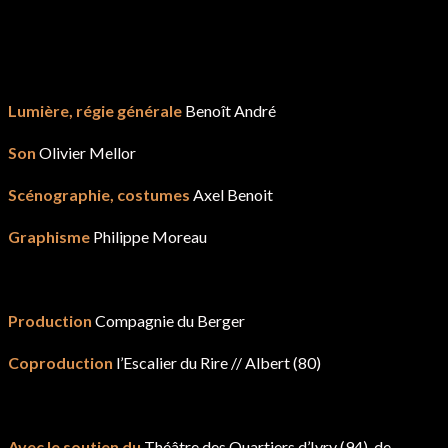
Lumière, régie générale
Benoît André
Son
Olivier Mellor
Scénographie, costumes
Axel Benoit
Graphisme
Philippe Moreau
Production
Compagnie du Berger
Coproduction
l’Escalier du Rire // Albert (80)
Avec le soutien du
Théâtre des Quartiers d’Ivry (94), de