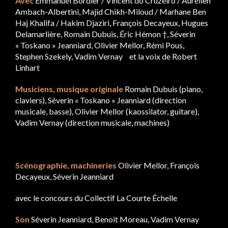
Avec
Emmanuel Bordier / Vincent do Cruzeiro / Aurélien
Ambach-Albertini, Majid Chikh-Miloud / Marhane Ben
Haj Khalifa / Hakim Djaziri, François Decayeux, Hugues
Delamarlière, Romain Dubuis, Éric Hémon †, Séverin
« Toskano » Jeanniard, Olivier Mellor, Rémi Pous,
Stephen Szekely, Vadim Vernay et la voix de Robert
Linhart
Musiciens, musique originale
Romain Dubuis (piano,
claviers), Séverin « Toskano » Jeanniard (direction
musicale, basse), Olivier Mellor (kaossilator, guitare),
Vadim Vernay (direction musicale, machines)
Scénographie, machineries
Olivier Mellor, François
Decayeux, Séverin Jeanniard
avec le concours du Collectif La Courte Échelle
Son
Séverin Jeanniard, Benoit Moreau, Vadim Vernay