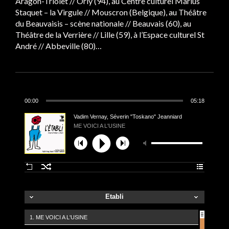
Aragon-Triolet // Orly (94), au Centre culturel Marius
Staquet – la Virgule // Mouscron (Belgique), au Théâtre
du Beauvaisis – scène nationale // Beauvais (60), au
Théâtre de la Verrière // Lille (59), à l’Espace culturel St
André // Abbeville (80)…
00:00
05:18
Vadim Vernay, Séverin "Toskano" Jeanniard
ME VOICI A L'USINE
Etabli
1. ME VOICI A L'USINE