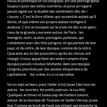
l’essai économique et sociologique, est une photographie
toujours juste des luttes ouvrières, et pose un regard
jamais égalé sur la dualité des sentiments dits de «
classes ». C’est le livre ultime, qui rassemble autant qu’il
divise, et que même son propre auteur rechigne à
analyser. C’est un bouquin sur la vraie vie des vrais gens,
ceux de la grande couronne autour de Paris : les
immigrés, noirs, arabes, portugais, polonais, qui
cohabitent avec des titis parigots, et qui parlent de leur
pays, et du nôtre, de leur époque, comme de la nôtre.
Quarante ans et des poussières après les choses ont
changé. Il nous appartient de rendre compte d’une
époque passée, révolue, hésitante, dans une époque
résignée, plombée par des années d’expérience du
capitalisme. Sur scène, il y a ce narrateur.
Six ou sept acteurs, pour l’aider à (se) jouer (de) tous les
autres : les ouvriers, les petits patrons, la société.
Quelques archives et beaucoup de matière sonore,
autour de la musique de Toskano et Vadim Vernay, jouée
live. Comme un bruit de fond, persistant, qui empêche la