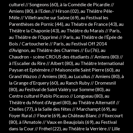
culturel // Songeons (60), à la Comédie de Picardie //
Amiens (80), à l’Eden // Hirson (02), au Théâtre Pêle-
Mêle // Villefranche sur Saône (69), au Festival les
Parenthèses de Pornic (44), au Théatre de France (43), au
Théâtre la Chaponie (43), au Théâtre du Marais // Paris,
au Théâtre de l’Opprimé // Paris, au Théâtre de l’Épée de
Bois / Cartoucherie // Paris, au Festival Off 2014
d’Avignon, au Théâtre des Charmes // Eu (76), au
Chaudron – scène CROUS des étudiants // Amiens (80) //
à l’Escalier du Rire // Albert (80), au Théâtre International
Paysan et Ephémère // Maisoncelle Saint Pierre (60), au
Grand Wazoo // Amiens (80), au Lucullus // Amiens (80), à
la Grange d’Erquery (60), au Ranch Ruby // Dromesnil
(80), au Festival de Saint Valéry sur Somme (80), au
Centre culturel Pablo Picasso // Longueau (80), au
Théâtre du Mont d’Arguel (80), au Théâtre Alternatif //
Chelles (77), à la Salle des fêtes // Marchampt (69), au
Foyer Rural // Fleurie (69), au Château Blanc // Flixecourt
(80), à l’Amatole // Vaux en Beaujolais (69), au Festival
dans la Cour // Fréhel (22), au Théâtre la Verrière // Lille