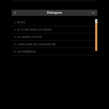
Dialogues
1. INTRO
2. SI TU ME PAYES UN VERRE
3. LE GRAND CITRON
4. LA BALLADE DE LA BONNE VIE
5. LA GAMBERGE
6. JEAN-PAUL
7. C'EST LUNDI
8. DE QUOI L'HOMME VIT-IL ?
9. UN VERRE DE OUATABADA
10. L'OPPRESSION
11. YOUKALI (Tango Habanera)