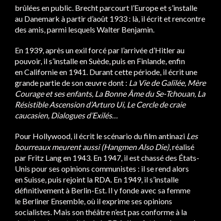
brûlées en public. Brecht parcourt l’Europe et s’installe
au Danemark à partir d’août 1933 : là, il écrit et rencontre
des amis, parmi lesquels Walter Benjamin.
En 1939, après un exil forcé par l’arrivée d’Hitler au
pouvoir, il s’installe en Suède, puis en Finlande, enfin
en Californie en 1941. Durant cette période, il écrit une
grande partie de son œuvre dont :
La Vie de Galilée, Mère
Courage et ses enfants, La Bonne Âme du Se-Tchouan, La
Résistible Ascension d’Arturo Ui, Le Cercle de craie
caucasien, Dialogues d’Exilés…
Pour Hollywood, il écrit le scénario du film antinazi
Les
bourreaux meurent aussi (Hangmen Also Die)
, réalisé
par Fritz Lang en 1943. En 1947, il est chassé des États-
Unis pour ses opinions communistes : il se rend alors
en Suisse, puis rejoint la RDA. En 1949, il s’installe
définitivement à Berlin-Est. Il y fonde avec sa femme
le Berliner Ensemble, où il exprime ses opinions
socialistes. Mais son théâtre n’est pas conforme à la